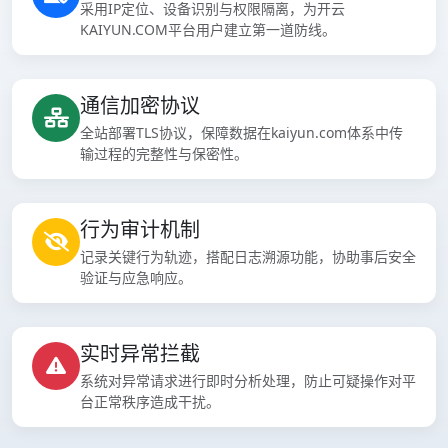
采用IP定位、设备识别与权限隔离，为开云
KAIYUN.COM平台用户建立第一道防线。
通信加密协议
全站部署TLS协议，保障数据在kaiyun.com体系中传
输过程的完整性与保密性。
行为审计机制
记录关键行为轨迹，搭配日志溯源功能，协助事后安全
验证与应急响应。
实时异常拦截
系统对异常请求进行即时分析处理，防止可疑操作对平
台正常秩序造成干扰。