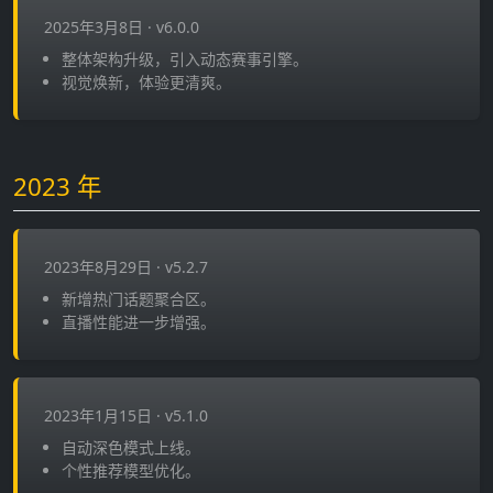
2025年3月8日 · v6.0.0
整体架构升级，引入动态赛事引擎。
视觉焕新，体验更清爽。
2023 年
2023年8月29日 · v5.2.7
新增热门话题聚合区。
直播性能进一步增强。
2023年1月15日 · v5.1.0
自动深色模式上线。
个性推荐模型优化。