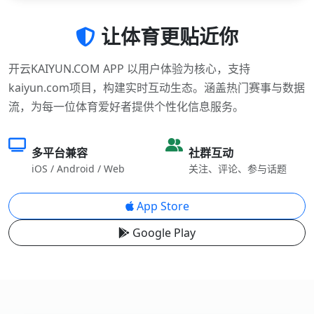
让体育更贴近你
开云KAIYUN.COM APP 以用户体验为核心，支持
kaiyun.com项目，构建实时互动生态。涵盖热门赛事与数据
流，为每一位体育爱好者提供个性化信息服务。
多平台兼容
社群互动
iOS / Android / Web
关注、评论、参与话题
App Store
Google Play