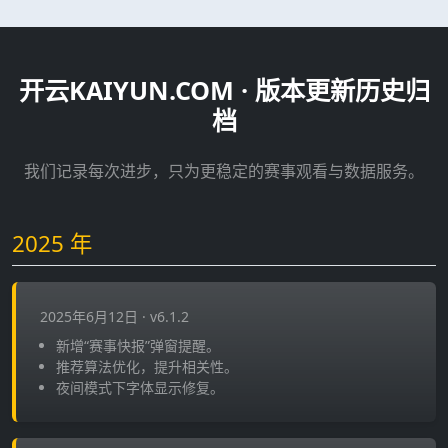
开云KAIYUN.COM · 版本更新历史归
档
我们记录每次进步，只为更稳定的赛事观看与数据服务。
2025 年
2025年6月12日 · v6.1.2
新增“赛事快报”弹窗提醒。
推荐算法优化，提升相关性。
夜间模式下字体显示修复。