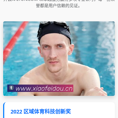
誉都是用户信赖的见证。
2022 区域体育科技创新奖