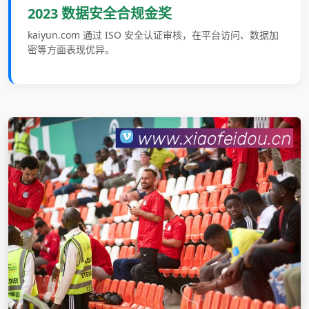
2023 数据安全合规金奖
kaiyun.com 通过 ISO 安全认证审核，在平台访问、数据加
密等方面表现优异。