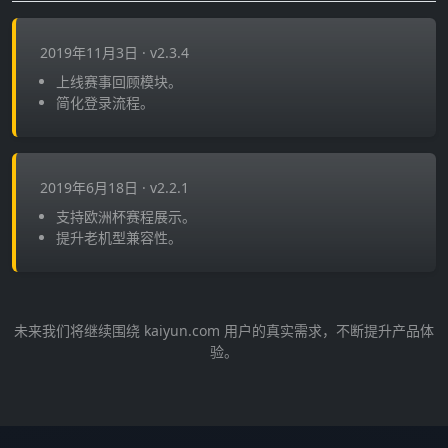
2019年11月3日 · v2.3.4
上线赛事回顾模块。
简化登录流程。
2019年6月18日 · v2.2.1
支持欧洲杯赛程展示。
提升老机型兼容性。
未来我们将继续围绕 kaiyun.com 用户的真实需求，不断提升产品体
验。